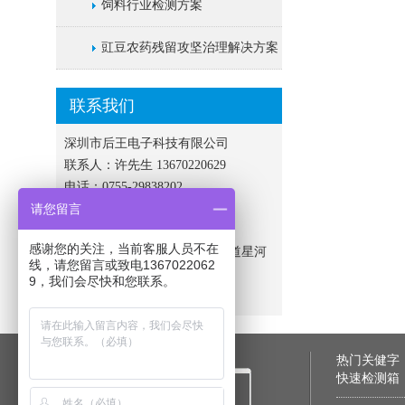
饲料行业检测方案
豇豆农药残留攻坚治理解决方案
联系我们
深圳市后王电子科技有限公司
联系人：许先生 13670220629
电话：0755-29838202
请您留言
传真：0755-29829722
邮箱：houwdz@126.com
感谢您的关注，当前客服人员不在
地址：深圳市龙华新区民治街道星河
线，请您留言或致电1367022062
传奇三期1栋C座1107
9，我们会尽快和您联系。
网址：http://www.houwdz.net
热门关健字
快速检测箱