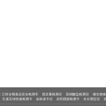
：
江铃全顺食品安全检测车
固含量检测仪
亚硝酸盐检测仪
微生物食
孔雀石绿快速检测卡
金标读卡仪
农药残留检测卡
水分测定仪