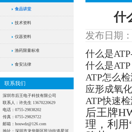
食品讲堂
什
技术资料
发布日期：202
仪器资料
渔药限量标准
什么是ATP
什么是ATP
食安法律
ATP怎么
联系我们
应形成氧
深圳市后王电子科技有限公司
ATP快速
联系人：许先生 13670220629
后王牌
H
电话：0755-29838202
传真：0755-29829722
理，利用
邮箱：houwdz@126.com
地址：深圳市龙华新区民治街道星河