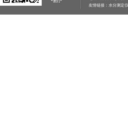
友情链接：
水分测定