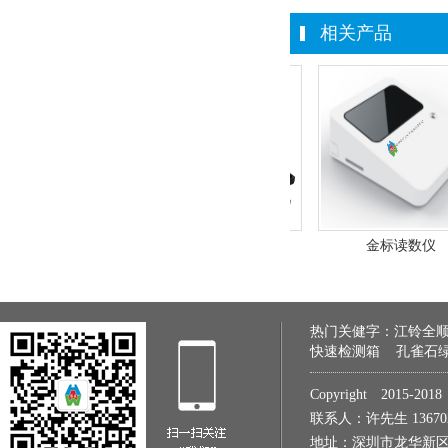
相关产品
干式综合分析仪
金标读数仪
热门关健字：
江铃全
快速检测箱
孔雀石
Copyright 2015
联系人：许先生 1367022
地址：深圳市龙华新区