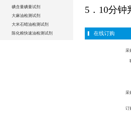
5．10分
碘含量碘量试剂
大麻油检测试剂
大米石蜡油检测试剂
在线订购
陈化粮快速油检测试剂
采
采
订