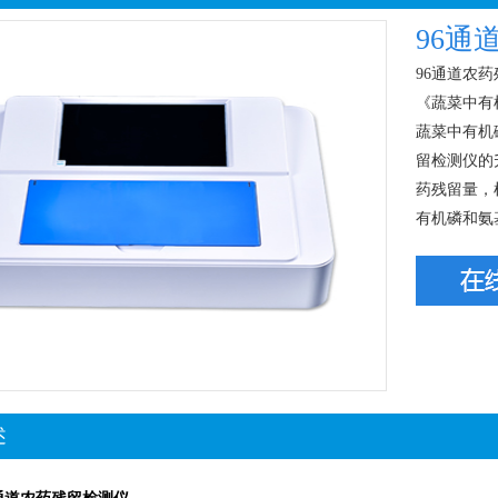
96通
96通道农药
《蔬菜中有
蔬菜中有机
留检测仪的
药残留量，
有机磷和氨
述