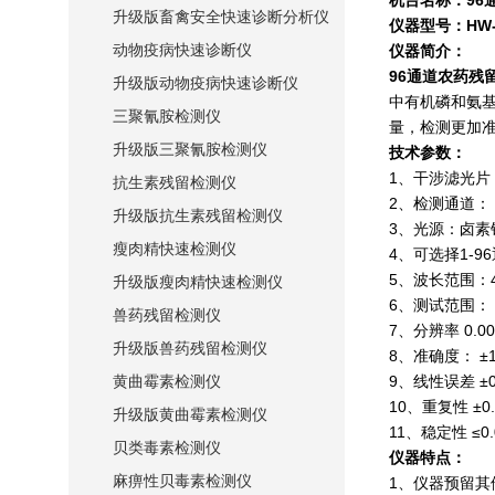
机台名称：
96
升级版畜禽安全快速诊断分析仪
仪器型号：HW-
动物疫病快速诊断仪
仪器简介：
96通道农药残
升级版动物疫病快速诊断仪
中有机磷和氨
三聚氰胺检测仪
量，检测更加
升级版三聚氰胺检测仪
技术参数：
1、干涉滤光片
抗生素残留检测仪
2、检测通道：
升级版抗生素残留检测仪
3、光源：卤素
瘦肉精快速检测仪
4、可选择1-9
5、波长范围：40
升级版瘦肉精快速检测仪
6、测试范围： 
兽药残留检测仪
7、分辨率 0.0
升级版兽药残留检测仪
8、准确度： ±1
9、线性误差 ±0.
黄曲霉素检测仪
10、重复性 ±0.
升级版黄曲霉素检测仪
11、稳定性 ≤0.
贝类毒素检测仪
仪器特点：
麻痹性贝毒素检测仪
1、仪器预留