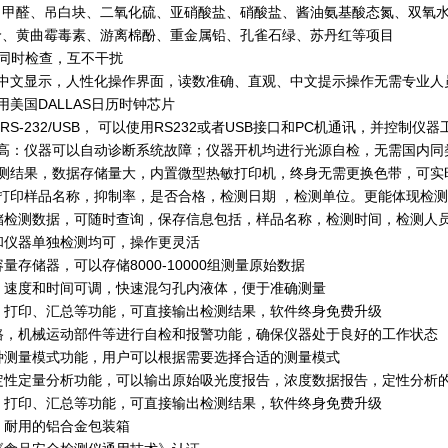
、甲醛、吊白块、二氧化硫、亚硝酸盐、硝酸盐、酱油氨基酸态氮、双氧
价、黄曲霉毒素、游离棉酚、重金属铅、孔雀石绿、苏丹红等项目
样品同时检查，互不干扰
晶中文显示，人性化操作界面，读数准确、直观、中文提示操作无需专业人
用美国DALLAS日历时钟芯片
 RS-232/USB， 可以使用RS232或者USB接口和PC机通讯，并
度高：仪器可以自动诊断系统故障；仪器开机均进行光源自检，无需国内同
检测结果，数据存储量大，内置微型热敏打印机，终身无需更换色带，可实
打印样品名称，抑制率，是否合格，检测日期 ，检测单位。更能体现检
存储检测数据，可随时查询，保存信息包括，样品名称，检测时间，检测人
和仪器单独检测均可，操作更灵活
量存储器，可以存储8000-10000组测量原始数据
：速度和时间可调，快速混匀孔内液体，便于准确测量
、打印、汇总等功能，可直接输出检测结果，软件终身免费升级
路，机械运动部件等进行自检和报警功能，确保仪器处于良好的工作状态
种测量模式功能，用户可以根据需要选择合适的测量模式
有定性定量分析功能，可以输出原始吸光度报告，浓度数据报告，定性分析
、打印、汇总等功能，可直接输出检测结果，软件终身免费升级
、耐用的铝合金包装箱