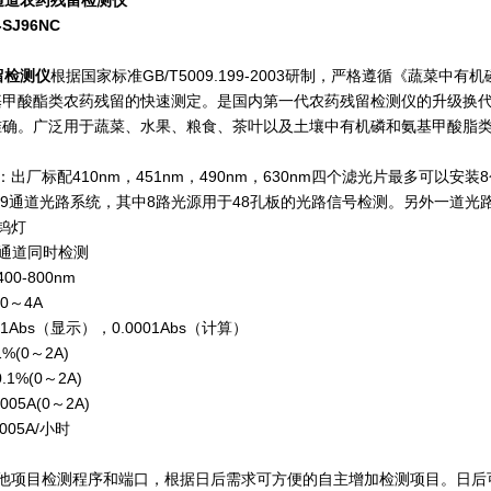
通道农药残留检测仪
SJ96NC
留检测仪
根据国家标准GB/T5009.199-2003研制，严格遵循《蔬
基甲酸酯类农药残留的快速测定。是国内第一代农药残留检测仪的升级换
准确。广泛用于蔬菜、水果、粮食、茶叶以及土壤中有机磷和氨基甲酸脂
：出厂标配410nm，451nm，490nm，630nm四个滤光片最多可以
 9通道光路系统，其中8路光源用于48孔板的光路信号检测。另外一道
钨灯
6通道同时检测
0-800nm
0～4A
01Abs（显示），0.0001Abs（计算）
%(0～2A)
1%(0～2A)
005A(0～2A)
005A/小时
其他项目检测程序和端口，根据日后需求可方便的自主增加检测项目。日后