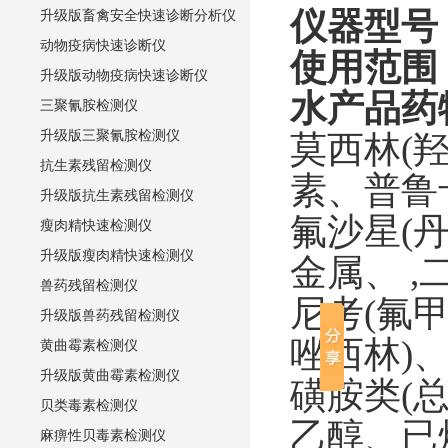
仪器型号
升级版畜禽安全快速诊断分析仪
动物疫病快速诊断仪
使用范围
升级版动物疫病快速诊断仪
水产品药
三聚氰胺检测仪
升级版三聚氰胺检测仪
莫西林
(
抗生素残留检测仪
素、普鲁
升级版抗生素残留检测仪
氟沙星
(
瘦肉精快速检测仪
升级版瘦肉精快速检测仪
金属、
,
兽药残留检测仪
尼考
(
氟
升级版兽药残留检测仪
唑西林
)
黄曲霉素检测仪
升级版黄曲霉素检测仪
磺胺类
(
贝类毒素检测仪
乙醇、已
麻痹性贝毒素检测仪