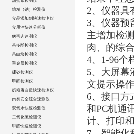
甜蜜素检测仪
2
、仪器具
糖精（钠）检测仪
食品添加剂快速检测仪
3
、仪器预
食用油快速分析仪
主增加检
病害肉速测仪
肉、的综
茶多酚检测仪
吊白块检测仪
4
、
1-96
个
重金属检测仪
5
、大屏幕
硼砂检测仪
文提示操
甲醛检测仪
奶粉蛋白质快速检测仪
6
、接口方
肉类安全综合速测仪
和
PC
机通
双氧水快速检测仪
二氧化硫检测仪
计、打印
甲醛快速检测仪
7
、智能化